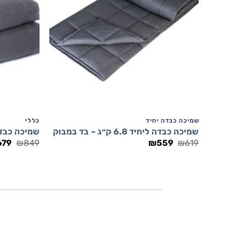
+
שמיכה כבדה יחיד
כללי
שמיכה כבדה ליחיד 6.8 ק״ג – בד במבוק
שמיכה כבדה זוגית 11.5
המחיר
המחיר
המח
679
₪
849
₪
559
₪
619
המקורי
הנוכחי
המק
היה:
הוא:
היה
49.
₪559.
₪619.