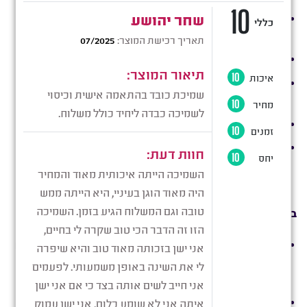
משלוחים לכל רחבי הארץ יתבצעו תוך 14 ימי עסקים מיום
קבלת אישור ההזמנה.
ניתן לבחור באפשרות של משלוח אקספרס בתשלום נוסף.
המשלוחים יגיעו על ידי חברת השילוח שעובדת איתנו באופן
שוטף.
דמי המשלוח יהיו בהתאם למחיר המוצר ולמיקום הלקוח.
החנות אינה אחראית לעיכובים במשלוח הנובעים מחברות
השילוח ו/או ממקרים בלתי מצופים של כוח עליון או פגעי
טבע.
ביטולים והחזרות:
ניתן לבטל רכישה ולקבל החזר כספי מלא עד 30 ימי עסקים
מיום קבלת המוצר,
ובתנאי שלא נעשה שימוש במוצר ו/או
לא הוצא טיקט החלפה.
ביטול רכישה יתבצע באמצעות פנייה בכתב לחנות דרך דף