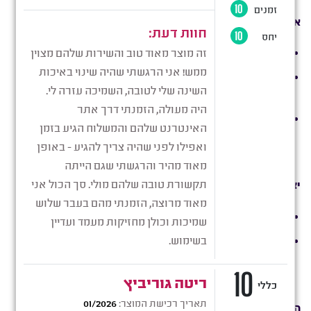
אחריות:
החנות נותנת אחריות של שנה על כל מוצריה.
האחריות אינה מכסה נזקים שנגרמו כתוצאה משימוש לא
נכון במוצר או כתוצאה מבלאי טבעי.
יש לציין כי החברה ו/או מי מטעמה לא יהיו אחראים לנזק
ישיר ו/או עקיף שיגרם כתוצאה משימוש בשירות ו/או
שימוש במוצר שנרכש באתר.
יצירת קשר:
ניתן לפנות אלינו בטלפון: 052-714-7100.
ניתן לפנות אלינו למחסני פרופריו בכתובת: שדרות
האמוראים 72, בית שמש (בתיאום מראש בלבד).
ניתן לפנות דרך דף “
צור קשר
” באתר.
הוראות נוספות: