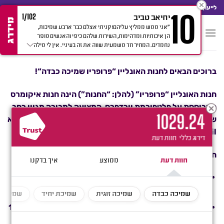
Ski
לייעוץ מהיר חייגו: 052-714-7100
10
יחיאב טביב
1/102
t
מידרג
"אני ממש ממליץ עליהם! קניתי אצלם כבר ארבע שמיכות,
conten
הן איכותיות ומדהימות, השירות שלהם כיפי והאנשים סופר
נחמדים. המחיר חד משמעית שווה את זה בעיניי. אין לי מילה
אחת רעה להגיד עליהם!"
ברוכים הבאים לחנות האונליין “
פרופריו שמיכה כבדה
“!
חנות האונליין “פרופריו” (להלן: “החנות”) הינה חנות איקומרס
המבוססת על פלטפורמת וורדפרס, המציעה למכירה מגוון רחב
102
9.24
של שמיכות כבדות ומוצרים נלווים. כתובת האתר של החנות היא
properio.co.il.
דירוג כללי
חוות דעת
תנאים כלליים:
כל אדם המבצע רכישה באתר החנות (להלן: “הלקוח”)
מצהיר כי קרא את תקנון זה, הבין אותו ומסכים לכל תנאיו.
ביצוע עסקת אשראי באתר תתבצע על ידי אדם בוגר מגיל 18
ומעלה.