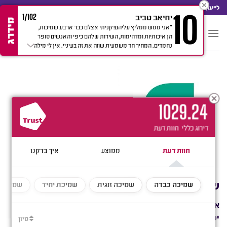
Ski
לייעוץ מהיר חייגו: 052-714-7100
10
יחיאב טביב
1/102
t
מידרג
"אני ממש ממליץ עליהם! קניתי אצלם כבר ארבע שמיכות,
conten
הן איכותיות ומדהימות, השירות שלהם כיפי והאנשים סופר
נחמדים. המחיר חד משמעית שווה את זה בעיניי. אין לי מילה
אחת רעה להגיד עליהם!"
102
9.24
דירוג כללי
חוות דעת
שמיכה כבדה עם תו תקן מהמחמירים בעולם
אם פריט טקסטיל נושא את התווית STANDARD 100, אתם
יכולים להיות בטוחים שכל רכיב של מוצר זה, כלומר: כל חוט,