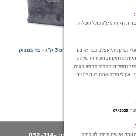
+
+
שלים - שמיכת כתפיים
שמיכה כבדה לכתפיים 3 ק”ג – בד במבוק
₪
250
לייעוץ מהיר חייגו: 052-714-