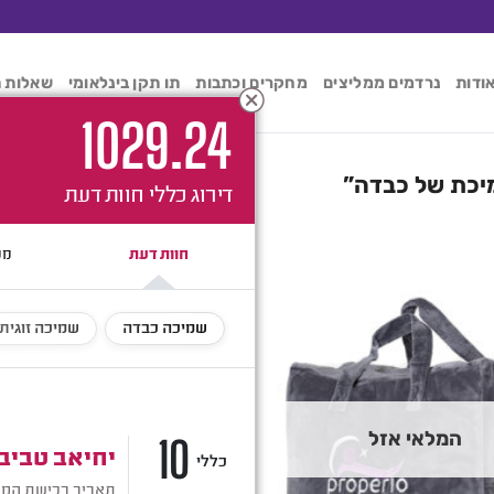
ודות
נרדמים ממליצים
מחקרים וכתבות
תו תקן בינלאומי
שאלות ת
102
9.24
יכת של כבדה”
esults
דירוג כללי
חוות דעת
המלאי אזל