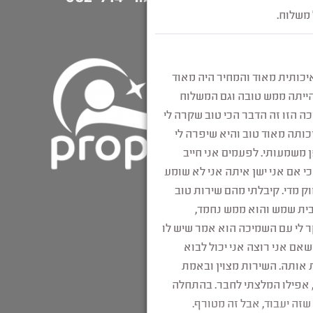
7100
חושי ילדים
 שינה
 מינית
כה
כבדה
וק