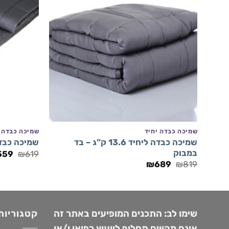
+
שמיכה כבדה יחיד
שמיכה כבדה י
שמיכה כבדה ליחיד 13.6 ק”ג – בד
שמיכה כבדה ליחיד 6.8
במבוק
המח
559
₪
619
המקו
המחיר
המחיר
₪
689
₪
819
היה:
המקורי
הנוכחי
19.
היה:
הוא:
₪689.
₪819.
שימו לב: התכנים המופיעים באתר זה
קטגוריות
אינם מהווים תחליף לייעוץ רפואי ו/או