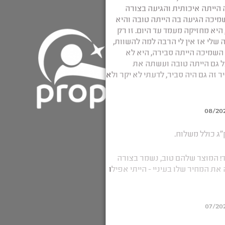
חושי ילדים
 שינה
 מינית
כה
כבדה
וק