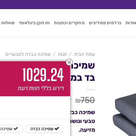
ודות
נרדמים ממליצים
מחקרים וכתבות
תו תקן בינלאומי
שאלות ת
עמוד הבית
/
חנות
/
שמיכה כבדה למבוגרים
שמיכה כבדה 
102
9.24
בד במבוק
דירוג כללי
חוות דעת
המחיר
המחיר
559
750
₪
₪
המקורי
הנוכחי
שמיכה כבדה ליחיד 9 ק”ג – עשויה מ
היה:
הוא:
טבעי ונושם, בצבע אפור, מומלץ למי שסוב
₪559.
₪750.
מזיעה.